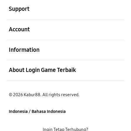
Support
Buka
Account
Buka
Information
Buka
About Login Game Terbaik
© 2026 Kabur88. All rights reserved.
Indonesia / Bahasa Indonesia
Ingin Tetap Terhubung?