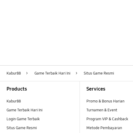
Layer Popup Close
Kabur88
>
Game Terbaik Hari Ini
>
Situs Game Resmi
Footer Navigation
Products
Services
Kabur88
Promo & Bonus Harian
Game Terbaik Hari Ini
Turnamen & Event
Login Game Terbaik
Program VIP & Cashback
Situs Game Resmi
Metode Pembayaran