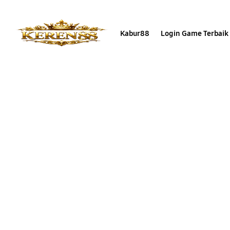
Skip
to
content
Kabur88
Login Game Terbaik