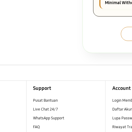
Minimal With
Support
Account
Pusat Bantuan
Login Mem
Live Chat 24/7
Daftar Aku
WhatsApp Support
Lupa Passw
FAQ
Riwayat Tr