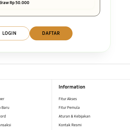
draw Rp 50.000
LOGIN
DAFTAR
Information
ber
Fitur Akses
n Baru
Fitur Pemula
ord
Aturan & Kebijakan
ansaksi
Kontak Resmi