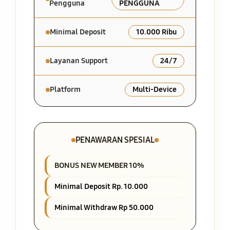
Pengguna
PENGGUNA
Minimal Deposit
10.000 Ribu
Layanan Support
24/7
Platform
Multi-Device
PENAWARAN SPESIAL
BONUS NEW MEMBER 10%
Minimal Deposit Rp. 10.000
Minimal Withdraw Rp 50.000