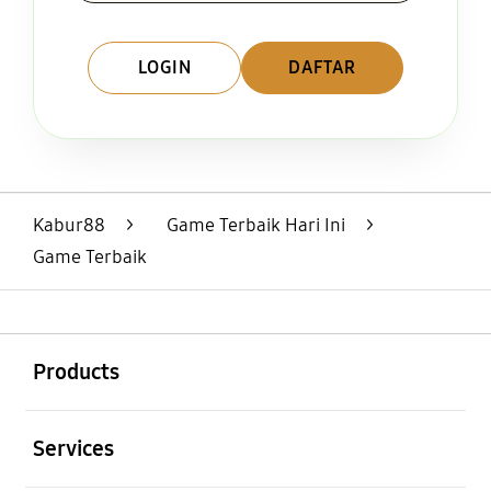
LOGIN
DAFTAR
Layer Popup Close
Kabur88
>
Game Terbaik Hari Ini
>
Game Terbaik
Buka
Footer Navigation
Products
Buka
Services
Buka