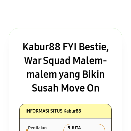
Kabur88 FYI Bestie,
War Squad Malem-
malem yang Bikin
Susah Move On
INFORMASI SITUS Kabur88
Penilaian
5 JUTA